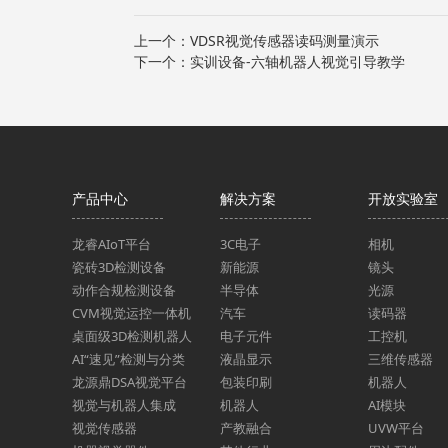
上一个：
VDSR视觉传感器读码测量演示
下一个：
实训设备-六轴机器人视觉引导教学
产品中心
解决方案
开放实验室
龙睿AIoT平台
3C电子
相机
瓷砖3D检测设备
新能源
镜头
动作合规检测设备
半导体
光源
CVM视觉运控一体机
汽车
读码器
桌面级3D检测机器人
电子元件
工控机
AI“速见”检测与分类
液晶显示
三维传感器
龙源鼎DSA视觉平台
包装印刷
机器人
视觉与机器人集成
机器人
AI模块
视觉传感器
产教融合
UVW平台