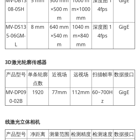
MV-DB13
5 mm
500 mm
1000 m
深度图 1
GigE
08-05H
×500 m
m×1000
4fps
m
mm
MV-DS13
8 mm
640 mm
1040 m
深度图 1
GigE
5-06GM-
×540 m
m×840
4fps
L
m
mm
3D激光轮廓传感器
产品型号
单条轮廓
近视场
远视场
扫描帧率
数据接口
点数
MV-DP09
1920
77mm
112mm
60~700H
GigE
0-02B
z
线激光立体相机
产品型号
净距离
测量范围
检测精度
检测速度
数据接口